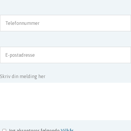
Telefonnummer
E-postadresse
Skriv din melding her
Jeg aksepterer følgende
Vilkår