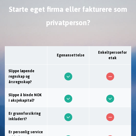
Starte eget firma eller fakturere som
privatperson?
Enkeltpersonfor
Egenansettelse
etak
Slippe løpende
regnskap og
årsregnskap?
Slippe å binde NOK
i aksjekapital?
Er grunnforsikring
inkludert?
Er personlig service