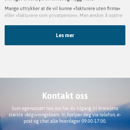
Mange uttrykker at de vil kunne «fakturere uten firma»
eller «fakturere som privatperson». Man ønsker å opptre
redelig og betale skatter og arbeidsgiveravgifter, men
slippe det administrative arbeidet som hører med når
Les mer
man driver en bedrift. Som egenansatte hos Frilans
Finans, velger man selv hvilke oppdrag man vil ha, når
arbeidet skal utføres og hvor mye man skal ta betalt.
Samtidig slipper man å tenke på administrasjon og
papirarbeid. Dermed kan man fokusere på det man synes
er morsomt, selve virksomheten. Man får gjøre sin greie.
Kontakt oss
Som egenansatt hos oss har du tilgang til bransjens
største rådgivningsteam. Vi hjelper deg via telefon, e-
post og chat alle hverdager 09.00-17.00.