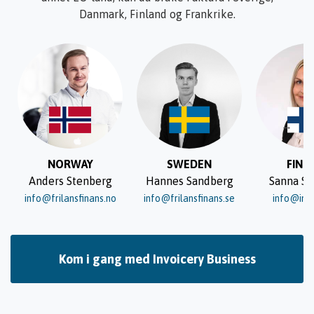
Danmark, Finland og Frankrike.
→
NORWAY
SWEDEN
FINL
Anders Stenberg
Hannes Sandberg
Sanna S
info@frilansfinans.no
info@frilansfinans.se
info@invo
Kom i gang med Invoicery Business