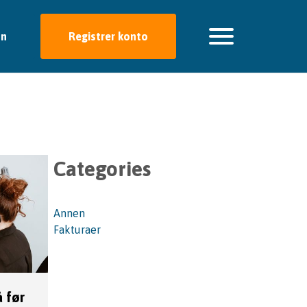
nn
Registrer konto
Categories
Annen
Fakturaer
 før