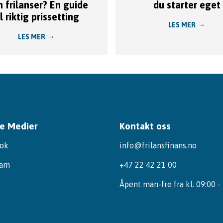
 frilanser? En guide
du starter eget
il riktig prissetting
LES MER
LES MER
le Medier
Kontakt oss
ok
info@frilansfinans.no
ram
+47 22 42 21 00
Åpent man-fre fra kl. 09:00 -