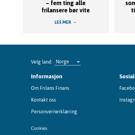
– fem ting alle
som
frilansere bør vite
t
LES MER
Velg land:
Informasjon
Sosia
Om Frilans Finans
Facebo
Kontakt oss
Instag
Personvernerklæring
Cookies