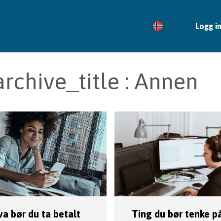
Logg i
rchive_title : Annen
va bør du ta betalt
Ting du bør tenke på