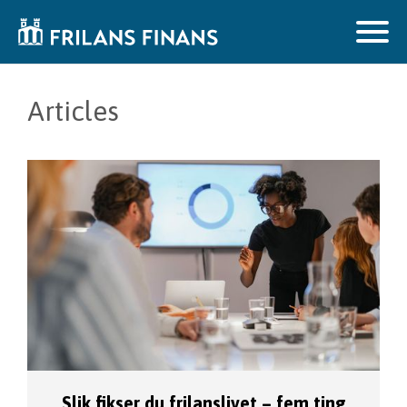
Articles
Slik fikser du frilanslivet – fem ting